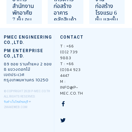
สำนักงาน
ก่อสร้าง
ก่อสร้าง
พักอาศัย
อาคาร
โรงแรม 6
7 ชั้น อนุ
คลังสินค้า
ชั้น และชั้น
สาวรีย์ชัยฯ
ขนาดใหญ่
ดาดฟ้า
นครราชสี
ติดถนน
16 มีนาคม 2567
PMEC ENGINEERING
CONTACT
มา
พหลโยธิน
OUR PROJECT
CO.,LTD.
ปทุมธานี
T : +66
13 กุมภาพันธ์ 2567
PM ENTERPRISE
(0)2 739
23 สิงหาคม 2566
OUR PROJECT
CO.,LTD.
9883
OUR PROJECT
T : +66
89 ซอย รามคำแหง 2 ซอย
8 แขวงดอกไม้
(0)84 923
เขตประเวศ
4447
กรุงเทพมหานคร 10250
M :
INFO@P-
© COPYRIGHT 2020 P-MEC.CO.TH
MEC.CO.TH
ALL RIGHTS RESERVED.
รับทำเว็บไซต์ชลบุรี
❤
2MAKEWEB.COM