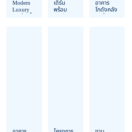
Modern
เดิร์น
อาคาร
Luxury
พร้อม
โกดังคลัง
สระว่ายน้ำ
คาเฟ่
สินค้า
สร้างชั้น
ฉะเชิงเทรา
ราชบุรี
ใต้ดิน มี
(เฟส 2)
14 กุมภาพันธ์ 2568
ลิฟต์ส่วน
21 สิงหาคม 2567
OUR PROJECT
ตัวในบ้าน
OUR PROJECT
18 กุมภาพันธ์ 2569
OUR PROJECT
อาคาร
โครงการ
งาน